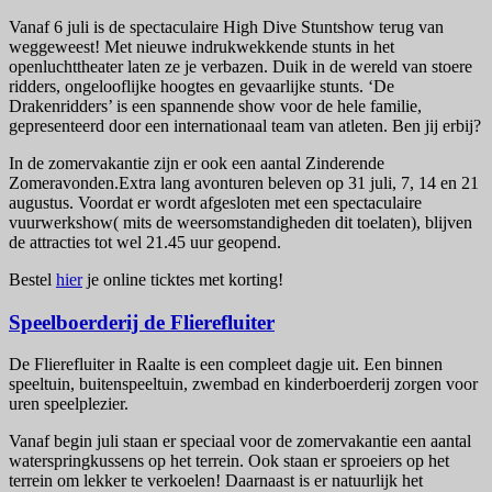
Vanaf 6 juli is de spectaculaire High Dive Stuntshow terug van
weggeweest! Met nieuwe indrukwekkende stunts in het
openluchttheater laten ze je verbazen. Duik in de wereld van stoere
ridders, ongelooflijke hoogtes en gevaarlijke stunts. ‘De
Drakenridders’ is een spannende show voor de hele familie,
gepresenteerd door een internationaal team van atleten. Ben jij erbij?
In de zomervakantie zijn er ook een aantal Zinderende
Zomeravonden.Extra lang avonturen beleven op 31 juli, 7, 14 en 21
augustus. Voordat er wordt afgesloten met een spectaculaire
vuurwerkshow( mits de weersomstandigheden dit toelaten), blijven
de attracties tot wel 21.45 uur geopend.
Bestel
hier
je online ticktes met korting!
Speelboerderij de Flierefluiter
De Flierefluiter in Raalte is een compleet dagje uit. Een binnen
speeltuin, buitenspeeltuin, zwembad en kinderboerderij zorgen voor
uren speelplezier.
Vanaf begin juli staan er speciaal voor de zomervakantie een aantal
waterspringkussens op het terrein. Ook staan er sproeiers op het
terrein om lekker te verkoelen! Daarnaast is er natuurlijk het