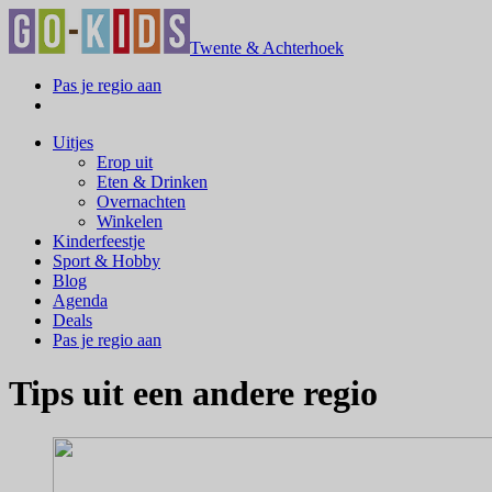
Twente & Achterhoek
Pas je regio aan
Uitjes
Erop uit
Eten & Drinken
Overnachten
Winkelen
Kinderfeestje
Sport & Hobby
Blog
Agenda
Deals
Pas je regio aan
Tips uit een andere regio