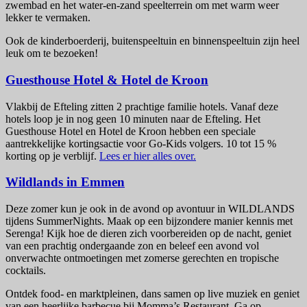
zwembad en het water-en-zand speelterrein om met warm weer
lekker te vermaken.
Ook de kinderboerderij, buitenspeeltuin en binnenspeeltuin zijn heel
leuk om te bezoeken!
Guesthouse Hotel & Hotel de Kroon
Vlakbij de Efteling zitten 2 prachtige familie hotels. Vanaf deze
hotels loop je in nog geen 10 minuten naar de Efteling. Het
Guesthouse Hotel en Hotel de Kroon hebben een speciale
aantrekkelijke kortingsactie voor Go-Kids volgers. 10 tot 15 %
korting op je verblijf.
Lees er hier alles over.
Wildlands in Emmen
Deze zomer kun je ook in de avond op avontuur in WILDLANDS
tijdens SummerNights. Maak op een bijzondere manier kennis met
Serenga! Kijk hoe de dieren zich voorbereiden op de nacht, geniet
van een prachtig ondergaande zon en beleef een avond vol
onverwachte ontmoetingen met zomerse gerechten en tropische
cocktails.
Ontdek food- en marktpleinen, dans samen op live muziek en geniet
van een heerlijke barbecue bij Momma’s Restaurant. Ga op