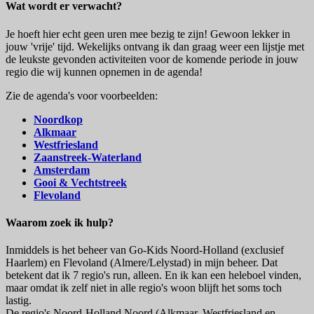
Wat wordt er verwacht?
Je hoeft hier echt geen uren mee bezig te zijn! Gewoon lekker in
jouw 'vrije' tijd. Wekelijks ontvang ik dan graag weer een lijstje met
de leukste gevonden activiteiten voor de komende periode in jouw
regio die wij kunnen opnemen in de agenda!
Zie de agenda's voor voorbeelden:
Noordkop
Alkmaar
Westfriesland
Zaanstreek-Waterland
Amsterdam
Gooi & Vechtstreek
Flevoland
Waarom zoek ik hulp?
Inmiddels is het beheer van Go-Kids Noord-Holland (exclusief
Haarlem) en Flevoland (Almere/Lelystad) in mijn beheer. Dat
betekent dat ik 7 regio's run, alleen. En ik kan een heleboel vinden,
maar omdat ik zelf niet in alle regio's woon blijft het soms toch
lastig.
De regio's Noord-Holland Noord (Alkmaar, Westfriesland en