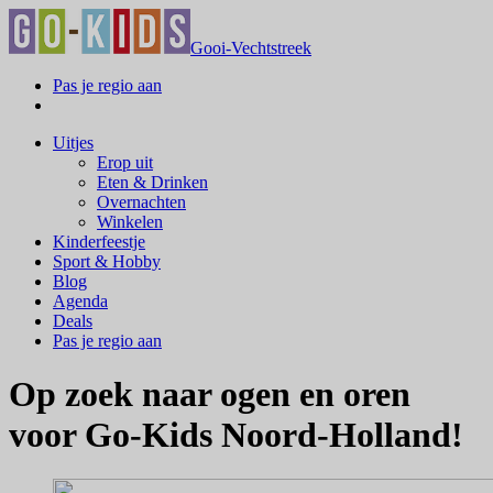
Gooi-Vechtstreek
Pas je regio aan
Uitjes
Erop uit
Eten & Drinken
Overnachten
Winkelen
Kinderfeestje
Sport & Hobby
Blog
Agenda
Deals
Pas je regio aan
Op zoek naar ogen en oren
voor Go-Kids Noord-Holland!