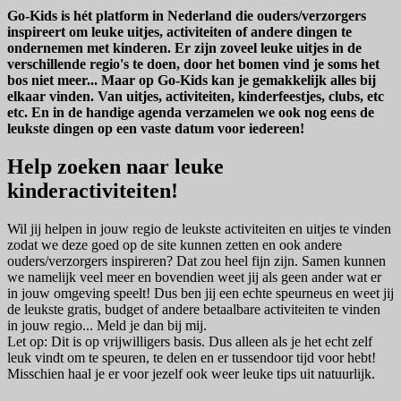
Go-Kids is hét platform in Nederland die ouders/verzorgers
inspireert om leuke uitjes, activiteiten of andere dingen te
ondernemen met kinderen. Er zijn zoveel leuke uitjes in de
verschillende regio's te doen, door het bomen vind je soms het
bos niet meer... Maar op Go-Kids kan je gemakkelijk alles bij
elkaar vinden. Van uitjes, activiteiten, kinderfeestjes, clubs, etc
etc. En in de handige agenda verzamelen we ook nog eens de
leukste dingen op een vaste datum voor iedereen!
Help zoeken naar leuke
kinderactiviteiten!
Wil jij helpen in jouw regio de leukste activiteiten en uitjes te vinden
zodat we deze goed op de site kunnen zetten en ook andere
ouders/verzorgers inspireren? Dat zou heel fijn zijn. Samen kunnen
we namelijk veel meer en bovendien weet jij als geen ander wat er
in jouw omgeving speelt! Dus ben jij een echte speurneus en weet jij
de leukste gratis, budget of andere betaalbare activiteiten te vinden
in jouw regio... Meld je dan bij mij.
Let op: Dit is op vrijwilligers basis. Dus alleen als je het echt zelf
leuk vindt om te speuren, te delen en er tussendoor tijd voor hebt!
Misschien haal je er voor jezelf ook weer leuke tips uit natuurlijk.