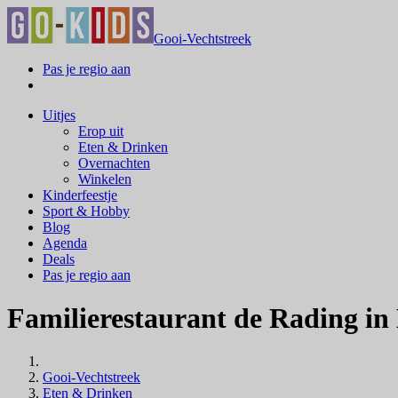
Gooi-Vechtstreek
Pas je regio aan
Uitjes
Erop uit
Eten & Drinken
Overnachten
Winkelen
Kinderfeestje
Sport & Hobby
Blog
Agenda
Deals
Pas je regio aan
Familierestaurant de Rading i
Gooi-Vechtstreek
Eten & Drinken