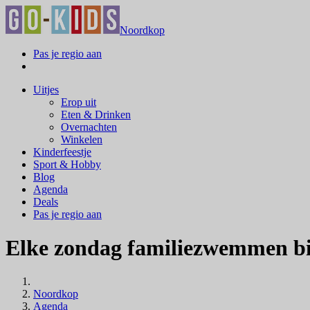
Noordkop
Pas je regio aan
Uitjes
Erop uit
Eten & Drinken
Overnachten
Winkelen
Kinderfeestje
Sport & Hobby
Blog
Agenda
Deals
Pas je regio aan
Elke zondag familiezwemmen bi
Noordkop
Agenda