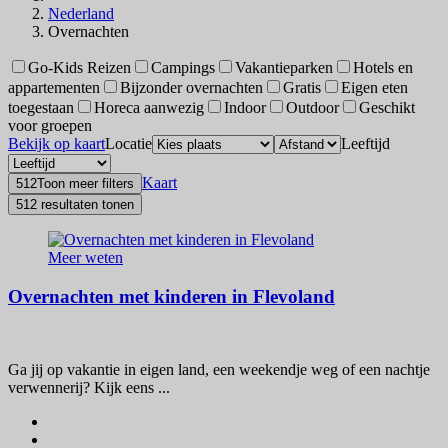
Nederland
Overnachten
Go-Kids Reizen
Campings
Vakantieparken
Hotels en
appartementen
Bijzonder overnachten
Gratis
Eigen eten
toegestaan
Horeca aanwezig
Indoor
Outdoor
Geschikt
voor groepen
Bekijk op kaart
Locatie
Leeftijd
Kaart
512
Toon meer filters
512 resultaten tonen
Meer weten
Overnachten met kinderen in Flevoland
Ga jij op vakantie in eigen land, een weekendje weg of een nachtje
verwennerij? Kijk eens ...