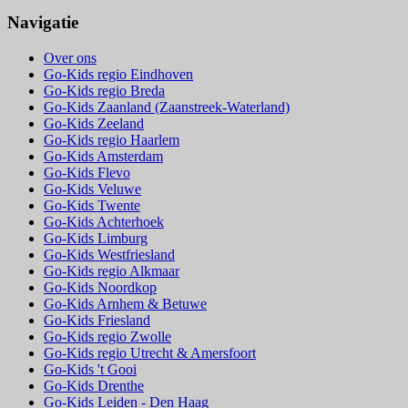
Navigatie
Over ons
Go-Kids regio Eindhoven
Go-Kids regio Breda
Go-Kids Zaanland (Zaanstreek-Waterland)
Go-Kids Zeeland
Go-Kids regio Haarlem
Go-Kids Amsterdam
Go-Kids Flevo
Go-Kids Veluwe
Go-Kids Twente
Go-Kids Achterhoek
Go-Kids Limburg
Go-Kids Westfriesland
Go-Kids regio Alkmaar
Go-Kids Noordkop
Go-Kids Arnhem & Betuwe
Go-Kids Friesland
Go-Kids regio Zwolle
Go-Kids regio Utrecht & Amersfoort
Go-Kids 't Gooi
Go-Kids Drenthe
Go-Kids Leiden - Den Haag