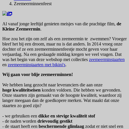
Zeemeerminnenfeest
Al vanaf jonge leeftijd genieten meisjes van die prachtige film,
de
Kleine Zeemeermin
.
Hoe zou het zijn om zelf als een zeemeermin te zwemmen? Vroeger
bleef het bij een droom, maar nu is dat anders. In 2014 vroeg onze
dochter of ze een zeemeerminnenfeestje mocht geven voor haar
verjaardag. Na een geslaagde middag kregen we veel vragen. Dat
was het begin van deze webshop met collecties
zeemeerminstaarten
en
zeemeerminstaarten met bikini's
.
Wij gaan voor blije zeemeerminnen!
We hebben lang gezocht naar leveranciers die aan onze
hoge kwaliteitseisen
konden voldoen. Die hebben we gevonden.
Onze staarten zijn gemaakt van de hoogste kwaliteit, waardoor zij
langer meegaan dan de goedkopere merken. Wat maakt dat onze
staarten zo goed zijn?
- we gebruiken een
dikke en stevige kwaliteit stof
- de naden worden
drievoudig gestikt
- de staart heeft een
beschermende glimlaag
zodat er niet snel een