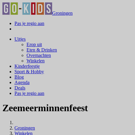
Groningen
Pas je regio aan
Uitjes
Erop uit
Eten & Drinken
Overnachten
Winkelen
Kinderfeestje
Sport & Hobby
Blog
Agenda
Deals
Pas je regio aan
Zeemeerminnenfeest
Groningen
Winkelen