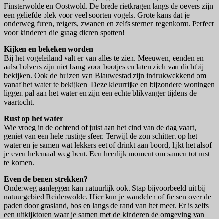
Finsterwolde en Oostwold. De brede rietkragen langs de oevers zijn
een geliefde plek voor veel soorten vogels. Grote kans dat je
onderweg futen, reigers, zwanen en zelfs sternen tegenkomt. Perfect
voor kinderen die graag dieren spotten!
Kijken en bekeken worden
Bij het vogeleiland valt er van alles te zien. Meeuwen, eenden en
aalscholvers zijn niet bang voor bootjes en laten zich van dichtbij
bekijken. Ook de huizen van Blauwestad zijn indrukwekkend om
vanaf het water te bekijken. Deze kleurrijke en bijzondere woningen
liggen pal aan het water en zijn een echte blikvanger tijdens de
vaartocht.
Rust op het water
Wie vroeg in de ochtend of juist aan het eind van de dag vaart,
geniet van een hele rustige sfeer. Terwijl de zon schittert op het
water en je samen wat lekkers eet of drinkt aan boord, lijkt het alsof
je even helemaal weg bent. Een heerlijk moment om samen tot rust
te komen.
Even de benen strekken?
Onderweg aanleggen kan natuurlijk ook. Stap bijvoorbeeld uit bij
natuurgebied Reiderwolde. Hier kun je wandelen of fietsen over de
paden door grasland, bos en langs de rand van het meer. Er is zelfs
een uitkijktoren waar je samen met de kinderen de omgeving van