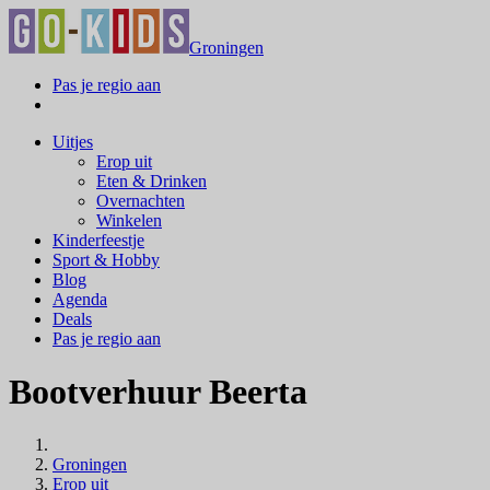
Groningen
Pas je regio aan
Uitjes
Erop uit
Eten & Drinken
Overnachten
Winkelen
Kinderfeestje
Sport & Hobby
Blog
Agenda
Deals
Pas je regio aan
Bootverhuur Beerta
Groningen
Erop uit