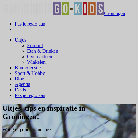
Groningen
Pas je regio aan
Uitjes
Erop uit
Eten & Drinken
Overnachten
Winkelen
Kinderfeestje
Sport & Hobby
Blog
Agenda
Deals
Pas je regio aan
Uitjes, tips en inspiratie in
Groningen!
Wat ga jij doen vandaag?