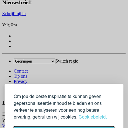
Nieuwsbrief!
Schrijf mij in
Volg Ons
Switch regio
Contact
Tip ons
Privacy
Log in
© 2026 Go-Kids
Om jou de beste inspiratie te kunnen geven,
Log In
gepersonaliseerde inhoud te bieden en ons
verkeer te analyseren voor een nog betere
Email
ervaring, gebruiken wij cookies.
Cookiebeleid.
Wachtwoord
Wachtwoord vergeten?