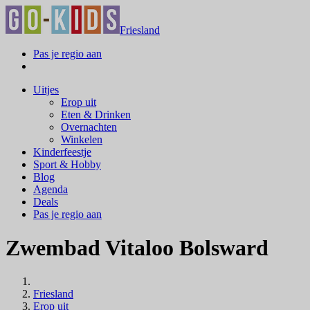
Friesland
Pas je regio aan
Uitjes
Erop uit
Eten & Drinken
Overnachten
Winkelen
Kinderfeestje
Sport & Hobby
Blog
Agenda
Deals
Pas je regio aan
Zwembad Vitaloo Bolsward
Friesland
Erop uit