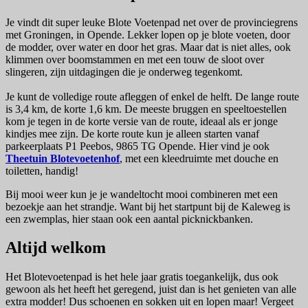
Je vindt dit super leuke Blote Voetenpad net over de provinciegrens
met Groningen, in Opende. Lekker lopen op je blote voeten, door
de modder, over water en door het gras. Maar dat is niet alles, ook
klimmen over boomstammen en met een touw de sloot over
slingeren, zijn uitdagingen die je onderweg tegenkomt.
Je kunt de volledige route afleggen of enkel de helft. De lange route
is 3,4 km, de korte 1,6 km. De meeste bruggen en speeltoestellen
kom je tegen in de korte versie van de route, ideaal als er jonge
kindjes mee zijn. De korte route kun je alleen starten vanaf
parkeerplaats P1 Peebos, 9865 TG Opende. Hier vind je ook
Theetuin Blotevoetenhof
, met een kleedruimte met douche en
toiletten, handig!
Bij mooi weer kun je je wandeltocht mooi combineren met een
bezoekje aan het strandje. Want bij het startpunt bij de Kaleweg is
een zwemplas, hier staan ook een aantal picknickbanken.
Altijd welkom
Het Blotevoetenpad is het hele jaar gratis toegankelijk, dus ook
gewoon als het heeft het geregend, juist dan is het genieten van alle
extra modder! Dus schoenen en sokken uit en lopen maar! Vergeet