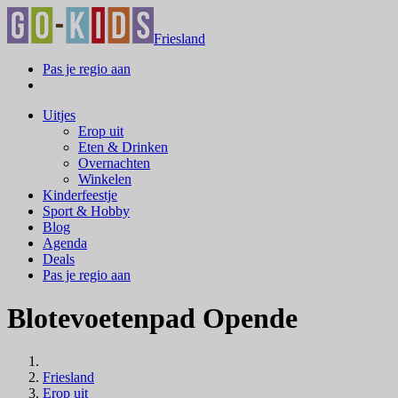
Friesland
Pas je regio aan
Uitjes
Erop uit
Eten & Drinken
Overnachten
Winkelen
Kinderfeestje
Sport & Hobby
Blog
Agenda
Deals
Pas je regio aan
Blotevoetenpad Opende
Friesland
Erop uit