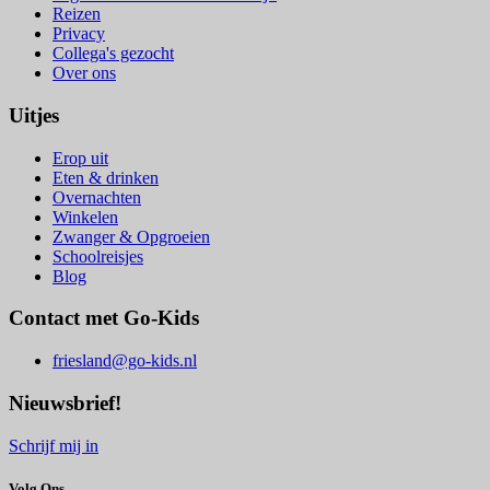
Reizen
Privacy
Collega's gezocht
Over ons
Uitjes
Erop uit
Eten & drinken
Overnachten
Winkelen
Zwanger & Opgroeien
Schoolreisjes
Blog
Contact met Go-Kids
friesland@go-kids.nl
Nieuwsbrief!
Schrijf mij in
Volg Ons