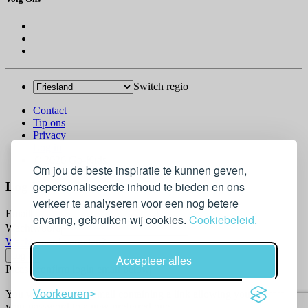
Switch regio
Contact
Tip ons
Privacy
Log in
© 2026 Go-Kids
Om jou de beste inspiratie te kunnen geven,
gepersonaliseerde inhoud te bieden en ons
Log In
verkeer te analyseren voor een nog betere
Email
ervaring, gebruiken wij cookies.
Cookiebeleid.
Wachtwoord
Wachtwoord vergeten?
Accepteer alles
Please confirm login email below
Voorkeuren
You will receive an email containing a link allowing you to reset
your password to a new preferred one.