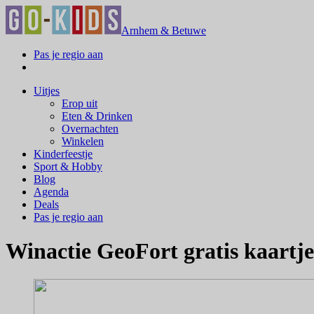
Arnhem & Betuwe
Pas je regio aan
Uitjes
Erop uit
Eten & Drinken
Overnachten
Winkelen
Kinderfeestje
Sport & Hobby
Blog
Agenda
Deals
Pas je regio aan
Winactie GeoFort gratis kaartje