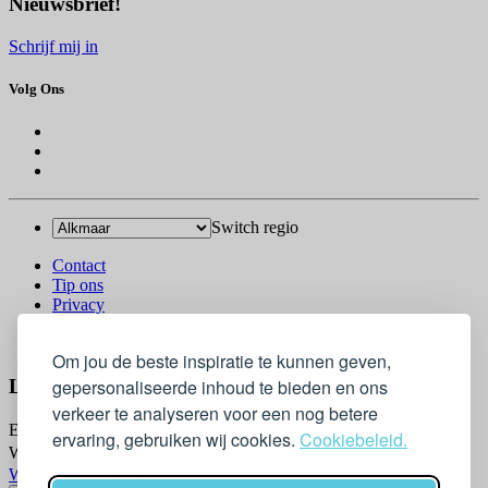
Nieuwsbrief!
Schrijf mij in
Volg Ons
Switch regio
Contact
Tip ons
Privacy
Log in
© 2026 Go-Kids
Om jou de beste inspiratie te kunnen geven,
Log In
gepersonaliseerde inhoud te bieden en ons
verkeer te analyseren voor een nog betere
Email
ervaring, gebruiken wij cookies.
Cookiebeleid.
Wachtwoord
Wachtwoord vergeten?