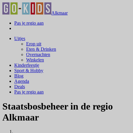
Alkmaar
Pas je regio aan
Uitjes
Erop uit
Eten & Drinken
Overnachten
Winkelen
Kinderfeestje
Sport & Hobby
Blog
Agenda
Deals
Pas je regio aan
Staatsbosbeheer in de regio
Alkmaar