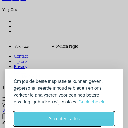
Volg Ons
Switch regio
Contact
Tip ons
Privacy
Log in
© 2026 Go-Kids
Om jou de beste inspiratie te kunnen geven,
gepersonaliseerde inhoud te bieden en ons
Log In
verkeer te analyseren voor een nog betere
Email
ervaring, gebruiken wij cookies.
Cookiebeleid.
Wachtwoord
Wachtwoord vergeten?
Accepteer alles
Please confirm login email below