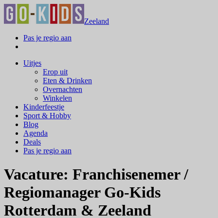
Zeeland
Pas je regio aan
Uitjes
Erop uit
Eten & Drinken
Overnachten
Winkelen
Kinderfeestje
Sport & Hobby
Blog
Agenda
Deals
Pas je regio aan
Vacature: Franchisenemer /
Regiomanager Go-Kids
Rotterdam & Zeeland