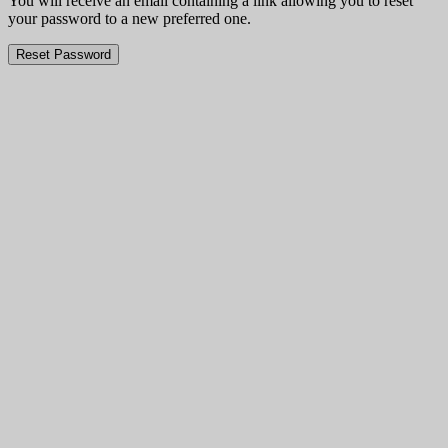
You will receive an email containing a link allowing you to reset
your password to a new preferred one.