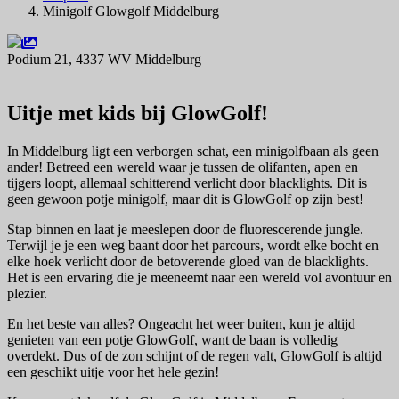
Minigolf Glowgolf Middelburg
Podium 21, 4337 WV Middelburg
Navigeer naar
Uitje met kids bij GlowGolf!
In Middelburg ligt een verborgen schat, een minigolfbaan als geen
ander! Betreed een wereld waar je tussen de olifanten, apen en
tijgers loopt, allemaal schitterend verlicht door blacklights. Dit is
geen gewoon potje minigolf, maar dit is GlowGolf op zijn best!
Stap binnen en laat je meeslepen door de fluorescerende jungle.
Terwijl je je een weg baant door het parcours, wordt elke bocht en
elke hoek verlicht door de betoverende gloed van de blacklights.
Het is een ervaring die je meeneemt naar een wereld vol avontuur en
plezier.
En het beste van alles? Ongeacht het weer buiten, kun je altijd
genieten van een potje GlowGolf, want de baan is volledig
overdekt. Dus of de zon schijnt of de regen valt, GlowGolf is altijd
een geschikt uitje voor het hele gezin!