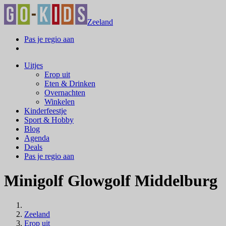
Zeeland
Pas je regio aan
Uitjes
Erop uit
Eten & Drinken
Overnachten
Winkelen
Kinderfeestje
Sport & Hobby
Blog
Agenda
Deals
Pas je regio aan
Minigolf Glowgolf Middelburg
Zeeland
Erop uit