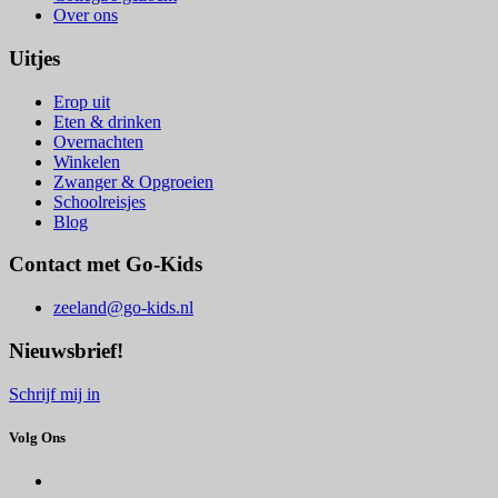
Over ons
Uitjes
Erop uit
Eten & drinken
Overnachten
Winkelen
Zwanger & Opgroeien
Schoolreisjes
Blog
Contact met Go-Kids
zeeland@go-kids.nl
Nieuwsbrief!
Schrijf mij in
Volg Ons