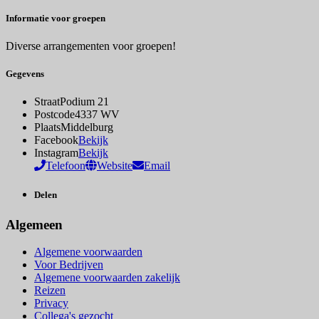
Informatie voor groepen
Diverse arrangementen voor groepen!
Gegevens
Straat
Podium 21
Postcode
4337 WV
Plaats
Middelburg
Facebook
Bekijk
Instagram
Bekijk
Telefoon
Website
Email
Delen
Algemeen
Algemene voorwaarden
Voor Bedrijven
Algemene voorwaarden zakelijk
Reizen
Privacy
Collega's gezocht