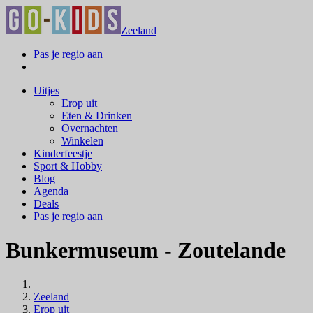
Zeeland
Pas je regio aan
Uitjes
Erop uit
Eten & Drinken
Overnachten
Winkelen
Kinderfeestje
Sport & Hobby
Blog
Agenda
Deals
Pas je regio aan
Bunkermuseum - Zoutelande
Zeeland
Erop uit