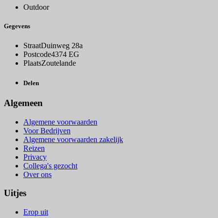
Outdoor
Gegevens
Straat
Duinweg 28a
Postcode
4374 EG
Plaats
Zoutelande
Delen
Algemeen
Algemene voorwaarden
Voor Bedrijven
Algemene voorwaarden zakelijk
Reizen
Privacy
Collega's gezocht
Over ons
Uitjes
Erop uit