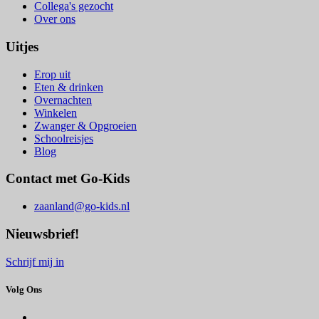
Collega's gezocht
Over ons
Uitjes
Erop uit
Eten & drinken
Overnachten
Winkelen
Zwanger & Opgroeien
Schoolreisjes
Blog
Contact met Go-Kids
zaanland@go-kids.nl
Nieuwsbrief!
Schrijf mij in
Volg Ons