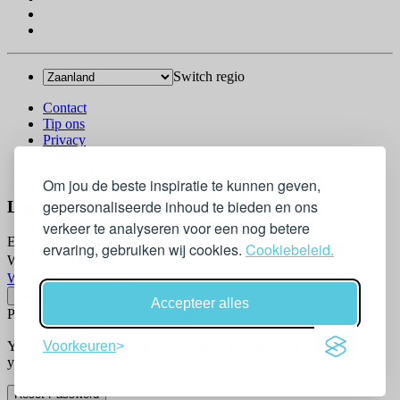
Switch regio
Contact
Tip ons
Privacy
Log in
© 2026 Go-Kids
Om jou de beste inspiratie te kunnen geven,
gepersonaliseerde inhoud te bieden en ons
Log In
verkeer te analyseren voor een nog betere
Email
ervaring, gebruiken wij cookies.
Cookiebeleid.
Wachtwoord
Wachtwoord vergeten?
Accepteer alles
Please confirm login email below
Voorkeuren
You will receive an email containing a link allowing you to reset
your password to a new preferred one.