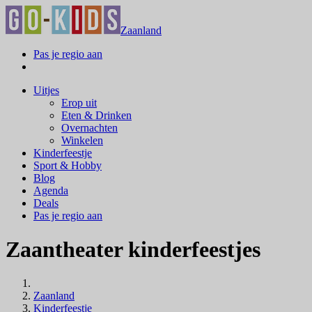
Zaanland
Pas je regio aan
Uitjes
Erop uit
Eten & Drinken
Overnachten
Winkelen
Kinderfeestje
Sport & Hobby
Blog
Agenda
Deals
Pas je regio aan
Zaantheater kinderfeestjes
Zaanland
Kinderfeestje