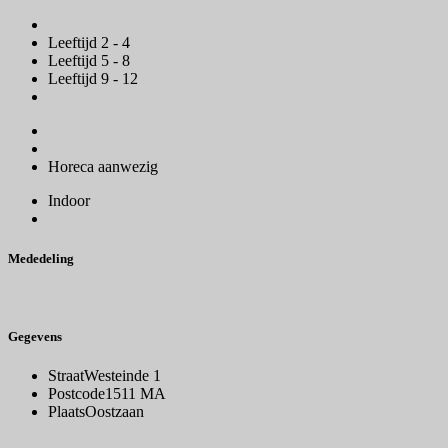
Leeftijd 2 - 4
Leeftijd 5 - 8
Leeftijd 9 - 12
Horeca aanwezig
Indoor
Mededeling
Gegevens
Straat
Westeinde 1
Postcode
1511 MA
Plaats
Oostzaan