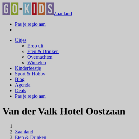
Zaanland
Pas je regio aan
Uitjes
Erop uit
Eten & Drinken
Overnachten
Winkelen
Kinderfeestje
Sport & Hobby
Blog
Agenda
Deals
Pas je regio aan
Van der Valk Hotel Oostzaan
Zaanland
Eten & Drinken