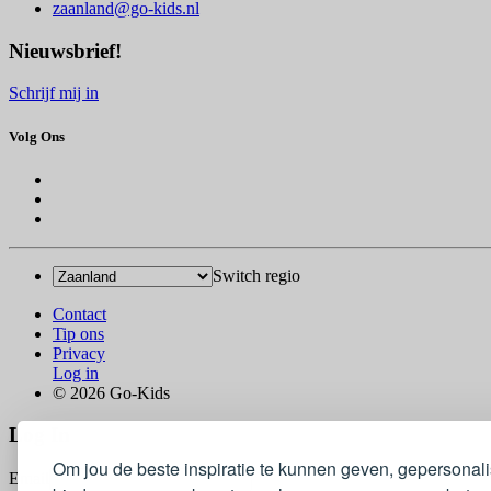
zaanland@go-kids.nl
Nieuwsbrief!
Schrijf mij in
Volg Ons
Switch regio
Contact
Tip ons
Privacy
Log in
© 2026 Go-Kids
Log In
Om jou de beste inspiratie te kunnen geven, gepersonal
Email