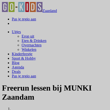
Zaanland
Pas je regio aan
Uitjes
Erop uit
Eten & Drinken
Overnachten
Winkelen
Kinderfeestje
Sport & Hobby
Blog
Agenda
Deals
Pas je regio aan
Freerun lessen bij MUNKI
Zaandam