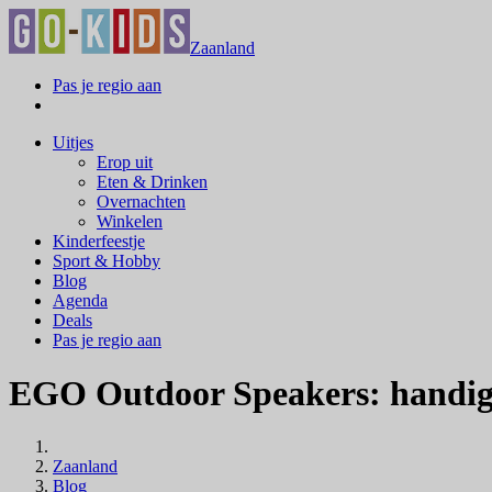
Zaanland
Pas je regio aan
Uitjes
Erop uit
Eten & Drinken
Overnachten
Winkelen
Kinderfeestje
Sport & Hobby
Blog
Agenda
Deals
Pas je regio aan
EGO Outdoor Speakers: handig 
Zaanland
Blog