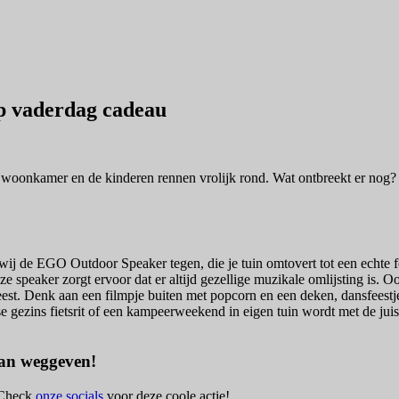
p vaderdag cadeau
e woonkamer en de kinderen rennen vrolijk rond. Wat ontbreekt er nog? Ju
wij de EGO Outdoor Speaker tegen, die je tuin omtovert tot een echte f
peaker zorgt ervoor dat er altijd gezellige muzikale omlijsting is. Ook 
t. Denk aan een filmpje buiten met popcorn en een deken, dansfeestjes 
se gezins fietsrit of een kampeerweekend in eigen tuin wordt met de ju
gaan weggeven!
. Check
onze socials
voor deze coole actie!