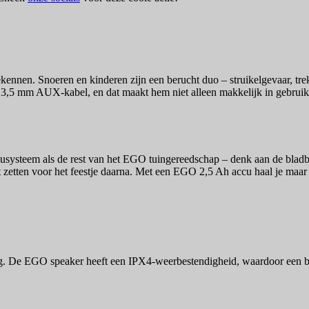
ennen. Snoeren en kinderen zijn een berucht duo – struikelgevaar, tre
,5 mm AUX-kabel, en dat maakt hem niet alleen makkelijk in gebruik, m
usysteem als de rest van het EGO tuingereedschap – denk aan de bladbl
zetten voor het feestje daarna. Met een EGO 2,5 Ah accu haal je maar lie
dag. De EGO speaker heeft een IPX4-weerbestendigheid, waardoor een be