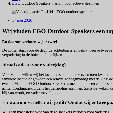
EGO Outdoor Speakers: handig voor actieve gezinnen
17 mei 2026
Wij vinden EGO Outdoor Speakers een to
En daarom verloten wij er twee!
De zomer staat voor de deur, de achtertuin is eindelijk weer je tweed
vergadering in de buitenlucht te lijken.
Ideaal cadeau voor vader(dag)
Voor vaders willen wij het toch iets stoerder maken, en toen kwamen 
familiebarbecue of gewoon een relaxte zondagmiddag met de kids: deze s
events! Maar de EGO Outdoor Speaker is meer dan alleen een feestbees
achtergrondmuziek tijdens het trampoline springen. Zelfs de wekelijk
blij van wordt, en vader toevallig ook.
En waarom vertellen wij je dit? Omdat wij er twee 
Wij gaan maar liefst twee van deze speakers verloten voor vaderdag