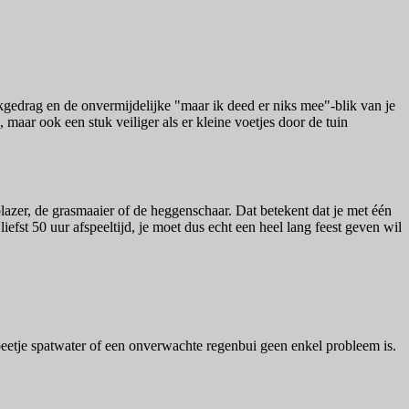
kgedrag en de onvermijdelijke "maar ik deed er niks mee"-blik van je
aar ook een stuk veiliger als er kleine voetjes door de tuin
azer, de grasmaaier of de heggenschaar. Dat betekent dat je met één
fst 50 uur afspeeltijd, je moet dus echt een heel lang feest geven wil
etje spatwater of een onverwachte regenbui geen enkel probleem is.