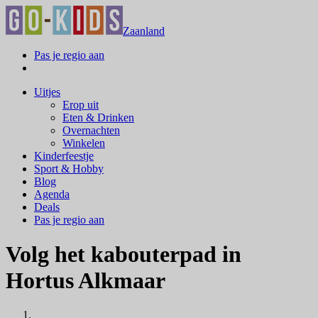
Zaanland
Pas je regio aan
Uitjes
Erop uit
Eten & Drinken
Overnachten
Winkelen
Kinderfeestje
Sport & Hobby
Blog
Agenda
Deals
Pas je regio aan
Volg het kabouterpad in
Hortus Alkmaar