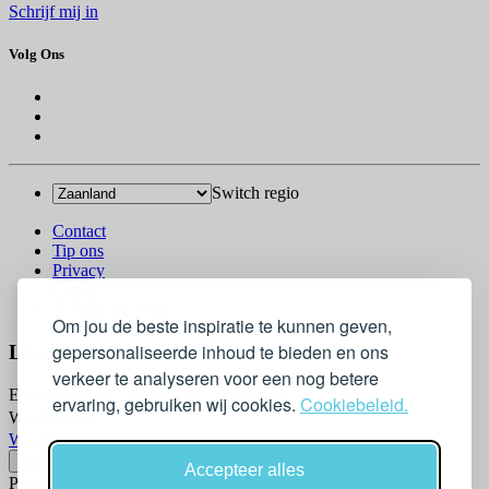
Schrijf mij in
Volg Ons
Switch regio
Contact
Tip ons
Privacy
Log in
© 2026 Go-Kids
Om jou de beste inspiratie te kunnen geven,
gepersonaliseerde inhoud te bieden en ons
Log In
verkeer te analyseren voor een nog betere
Email
ervaring, gebruiken wij cookies.
Cookiebeleid.
Wachtwoord
Wachtwoord vergeten?
Accepteer alles
Please confirm login email below