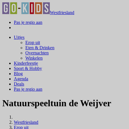
Westfriesland
Pas je regio aan
Uitjes
Erop uit
Eten & Drinken
Overnachten
Winkelen
Kinderfeestje
Sport & Hobby
Blog
Agenda
Deals
Pas je regio aan
Natuurspeeltuin de Weijver
Westfriesland
Erop uit