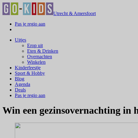
Utrecht & Amersfoort
Pas je regio aan
Uitjes
Erop uit
Eten & Drinken
Overnachten
Winkelen
Kinderfeestje
Sport & Hobby
Blog
Agenda
Deals
Pas je regio aan
Win een gezinsovernachting in h