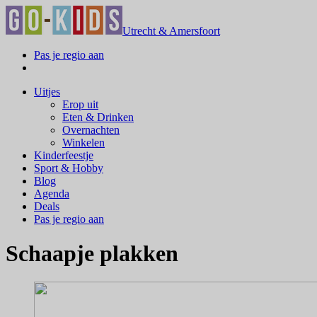
Utrecht & Amersfoort
Pas je regio aan
Uitjes
Erop uit
Eten & Drinken
Overnachten
Winkelen
Kinderfeestje
Sport & Hobby
Blog
Agenda
Deals
Pas je regio aan
Schaapje plakken