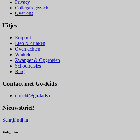
Privacy
Collega's gezocht
Over ons
Uitjes
Erop uit
Eten & drinken
Overnachten
Winkelen
Zwanger & Opgroeien
Schoolreisjes
Blog
Contact met Go-Kids
utrecht@go-kids.nl
Nieuwsbrief!
Schrijf mij in
Volg Ons