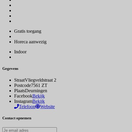
Gratis toegang
Horeca aanwezig
Indoor
Gegevens
Straat
Vliegveldstraat 2
Postcode
7561 ZT
Plaats
Deurningen
Facebook
Bekijk
Instagram
Bekijk
Telefoon
Website
Contact opnemen