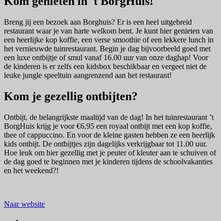
Kom genieten in 't BorgHuis!
Breng jij een bezoek aan Borghuis? Er is een heel uitgebreid
restaurant waar je van harte welkom bent. Je kunt hier genieten van
een heerlijke kop koffie, een verse smoothie of een lekkere lunch in
het vernieuwde tuinrestaurant. Begin je dag bijvoorbeeld goed met
een luxe ontbijtje of smul vanaf 16.00 uur van onze daghap! Voor
de kinderen is er zelfs een kidsbox beschikbaar en vergeet niet de
leuke jungle speeltuin aangrenzend aan het restaurant!
Kom je gezellig ontbijten?
Ontbijt, de belangrijkste maaltijd van de dag! In het tuinrestaurant ’t
BorgHuis krijg je voor €6,95 een royaal ontbijt met een kop koffie,
thee of cappuccino. En voor de kleine gasten hebben ze een heerlijk
kids ontbijt. De ontbijtjes zijn dagelijks verkrijgbaar tot 11.00 uur.
Hoe leuk om hier gezellig met je peuter of kleuter aan te schuiven of
de dag goed te beginnen met je kinderen tijdens de schoolvakanties
en het weekend?!
Naar website