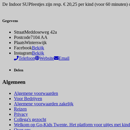
De Indoor SUPfeestjes zijn resp. € 20,25 per kind (voor 60 minuten) of 
Gegevens
Straat
Meddoseweg 42a
Postcode
7104 AA
Plaats
Winterswijk
Facebook
Bekijk
Instagram
Bekijk
Telefoon
Website
Email
Delen
Algemeen
Algemene voorwaarden
Voor Bedrijven
Algemene voorwaarden zakelijk
Reizen
Privacy
Collega's gezocht
Welkom op Go-Kids Twente. Het platform voor uitjes met kind
Over ons