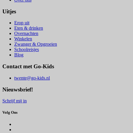
Uitjes
Erop uit
Eten & drinken
Overnachten
Winkelen
Zwanger & Opgroeien
Schoolreisjes
Blog
Contact met Go-Kids
twente@go-kids.nl
Nieuwsbrief!
Schrijf mij in
Volg Ons