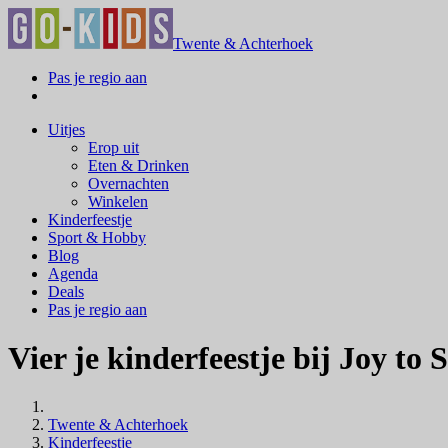
Twente & Achterhoek
Pas je regio aan
Uitjes
Erop uit
Eten & Drinken
Overnachten
Winkelen
Kinderfeestje
Sport & Hobby
Blog
Agenda
Deals
Pas je regio aan
Vier je kinderfeestje bij Joy to
Twente & Achterhoek
Kinderfeestje