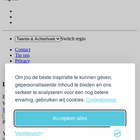
Switch regio
Contact
Tip ons
Privacy
Log in
© 2026 Go-Kids
Om jou de beste inspiratie te kunnen geven,
gepersonaliseerde inhoud te bieden en ons
Log In
verkeer te analyseren voor een nog betere
Email
ervaring, gebruiken wij cookies.
Cookiebeleid.
Wachtwoord
Wachtwoord vergeten?
Accepteer alles
Please confirm login email below
You will receive an email containing a link allowing you to reset
Voorkeuren
your password to a new preferred one.