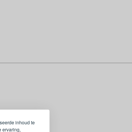
iseerde inhoud te
 ervaring,