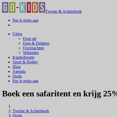
Twente & Achterhoek
Pas je regio aan
Uitjes
Erop uit
Eten & Drinken
Overnachten
Winkelen
Kinderfeestje
Sport & Hobby
Blog
Agenda
Deals
Pas je regio aan
Boek een safaritent en krijg 25
Twente & Achterhoek
Deals