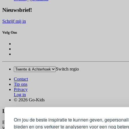
Nieuwsbrief!
Schrijf mij in
Volg Ons
Switch regio
Contact
Tip ons
Privacy
Log in
© 2026 Go-Kids
Log In
Om jou de beste inspiratie te kunnen geven, gepersonal
Email
bieden en ons verkeer te analyseren voor een nog betere
Wachtwoord