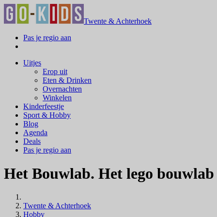
Twente & Achterhoek
Pas je regio aan
Uitjes
Erop uit
Eten & Drinken
Overnachten
Winkelen
Kinderfeestje
Sport & Hobby
Blog
Agenda
Deals
Pas je regio aan
Het Bouwlab. Het lego bouwlab
Twente & Achterhoek
Hobby