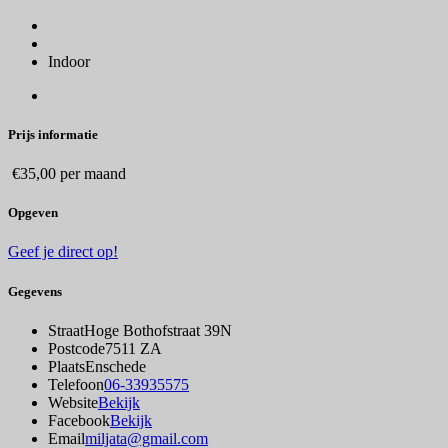
Indoor
Prijs informatie
€35,00 per maand
Opgeven
Geef je direct op!
Gegevens
Straat
Hoge Bothofstraat 39N
Postcode
7511 ZA
Plaats
Enschede
Telefoon
06-33935575
Website
Bekijk
Facebook
Bekijk
Email
miljata@gmail.com