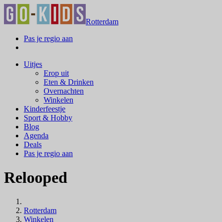
Rotterdam
Pas je regio aan
Uitjes
Erop uit
Eten & Drinken
Overnachten
Winkelen
Kinderfeestje
Sport & Hobby
Blog
Agenda
Deals
Pas je regio aan
Relooped
Rotterdam
Winkelen