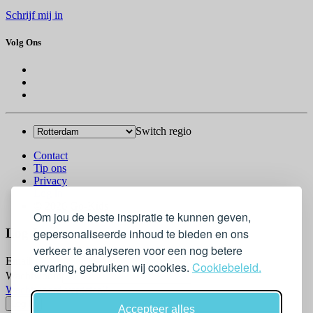
Schrijf mij in
Volg Ons
Switch regio
Contact
Tip ons
Privacy
Log in
© 2026 Go-Kids
Om jou de beste inspiratie te kunnen geven,
Log In
gepersonaliseerde inhoud te bieden en ons
verkeer te analyseren voor een nog betere
Email
ervaring, gebruiken wij cookies.
Cookiebeleid.
Wachtwoord
Wachtwoord vergeten?
Accepteer alles