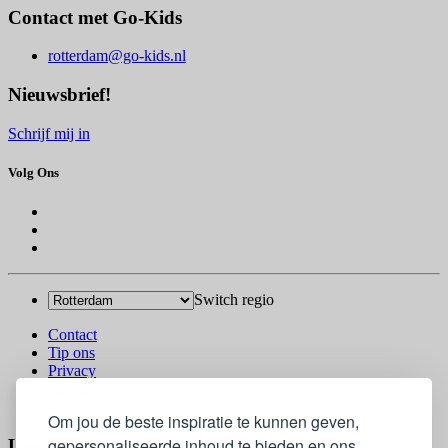
Contact met Go-Kids
rotterdam@go-kids.nl
Nieuwsbrief!
Schrijf mij in
Volg Ons
Switch regio
Contact
Tip ons
Privacy
Log in
© 2026 Go-Kids
Om jou de beste inspiratie te kunnen geven,
gepersonaliseerde inhoud te bieden en ons
Log In