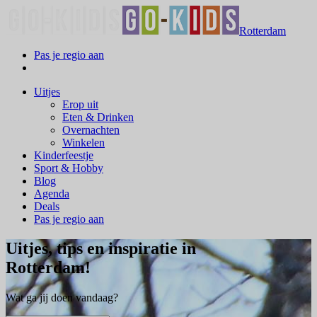
Rotterdam
Pas je regio aan
Uitjes
Erop uit
Eten & Drinken
Overnachten
Winkelen
Kinderfeestje
Sport & Hobby
Blog
Agenda
Deals
Pas je regio aan
Uitjes, tips en inspiratie in
Rotterdam!
Wat ga jij doen vandaag?