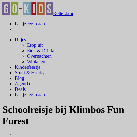
Rotterdam
Pas je regio aan
Uitjes
Erop uit
Eten & Drinken
Overnachten
Winkelen
Kinderfeestje
Sport & Hobby
Blog
Agenda
Deals
Pas je regio aan
Schoolreisje bij Klimbos Fun
Forest