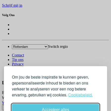
Schrijf mij in
Volg Ons
Switch regio
Contact
Tip ons
Privacy
Log in
© 2026 Go-Kids
Om jou de beste inspiratie te kunnen geven,
gepersonaliseerde inhoud te bieden en ons
Log In
verkeer te analyseren voor een nog betere
Email
ervaring, gebruiken wij cookies.
Cookiebeleid.
Wachtwoord
Wachtwoord vergeten?
Accepteer alles