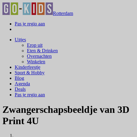
Rotterdam
Pas je regio aan
Uitjes
Erop uit
Eten & Drinken
Overnachten
Winkelen
Kinderfeestje
Sport & Hobby
Blog
Agenda
Deals
Pas je regio aan
Zwangerschapsbeeldje van 3D
Print 4U