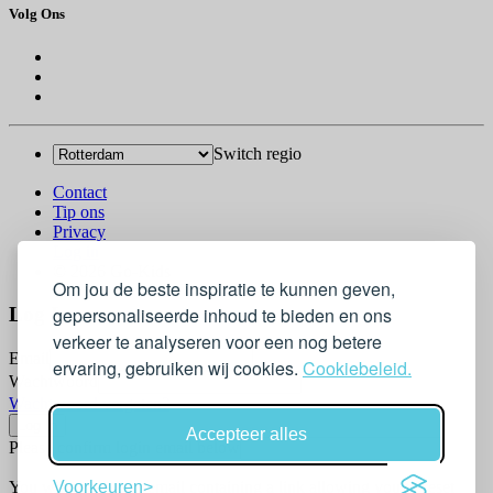
Volg Ons
Switch regio
Contact
Tip ons
Privacy
Log in
© 2026 Go-Kids
Om jou de beste inspiratie te kunnen geven,
Log In
gepersonaliseerde inhoud te bieden en ons
verkeer te analyseren voor een nog betere
Email
ervaring, gebruiken wij cookies.
Cookiebeleid.
Wachtwoord
Wachtwoord vergeten?
Accepteer alles
Please confirm login email below
You will receive an email containing a link allowing you to reset
Voorkeuren