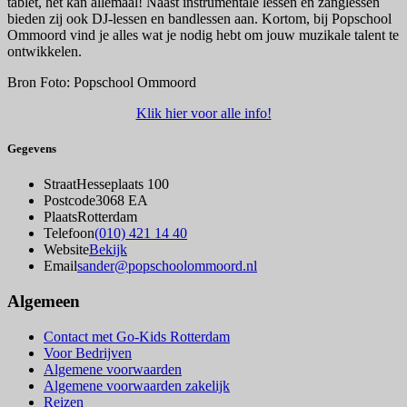
tablet, het kan allemaal! Naast instrumentale lessen en zanglessen
bieden zij ook DJ-lessen en bandlessen aan. Kortom, bij Popschool
Ommoord vind je alles wat je nodig hebt om jouw muzikale talent te
ontwikkelen.
Bron Foto: Popschool Ommoord
Klik hier voor alle info!
Gegevens
Straat
Hesseplaats 100
Postcode
3068 EA
Plaats
Rotterdam
Telefoon
(010) 421 14 40
Website
Bekijk
Email
sander@popschoolommoord.nl
Algemeen
Contact met Go-Kids Rotterdam
Voor Bedrijven
Algemene voorwaarden
Algemene voorwaarden zakelijk
Reizen