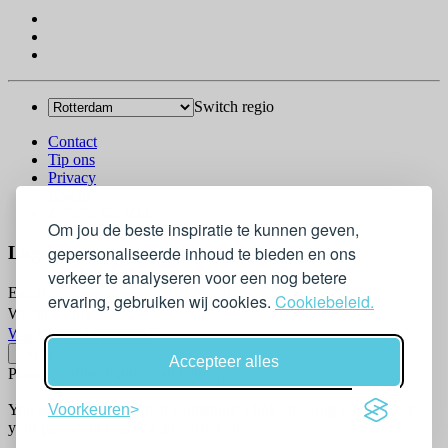
Switch regio
Contact
Tip ons
Privacy
Log in
© 2026 Go-Kids
Om jou de beste inspiratie te kunnen geven,
Log In
gepersonaliseerde inhoud te bieden en ons
verkeer te analyseren voor een nog betere
Email
ervaring, gebruiken wij cookies.
Cookiebeleid.
Wachtwoord
Wachtwoord vergeten?
Accepteer alles
Please confirm login email below
You will receive an email containing a link allowing you to reset
Voorkeuren
your password to a new preferred one.