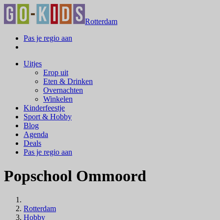
Rotterdam
Pas je regio aan
Uitjes
Erop uit
Eten & Drinken
Overnachten
Winkelen
Kinderfeestje
Sport & Hobby
Blog
Agenda
Deals
Pas je regio aan
Popschool Ommoord
Rotterdam
Hobby