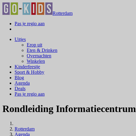
Rotterdam
Pas je regio aan
Uitjes
Erop uit
Eten & Drinken
Overnachten
Winkelen
Kinderfeestje
Sport & Hobby
Blog
Agenda
Deals
Pas je regio aan
Rondleiding Informatiecentrum
Rotterdam
Agenda