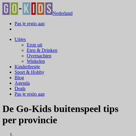
Nederland
Pas je regio aan
Uitjes
Erop uit
Eten & Drinken
Overnachten
Winkelen
Kinderfeestje
Sport & Hobby
Blog
Agenda
Deals
Pas je regio aan
De Go-Kids buitenspeel tips
per provincie