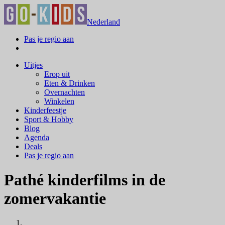
Nederland
Pas je regio aan
Uitjes
Erop uit
Eten & Drinken
Overnachten
Winkelen
Kinderfeestje
Sport & Hobby
Blog
Agenda
Deals
Pas je regio aan
Pathé kinderfilms in de
zomervakantie