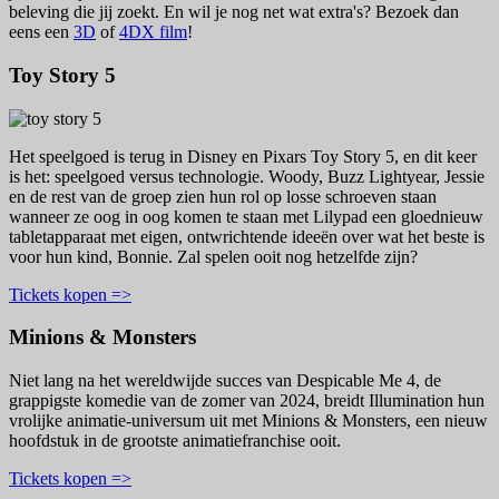
beleving die jij zoekt. En wil je nog net wat extra's? Bezoek dan
eens een
3D
of
4DX film
!
Toy Story 5
Het speelgoed is terug in Disney en Pixars Toy Story 5, en dit keer
is het: speelgoed versus technologie. Woody, Buzz Lightyear, Jessie
en de rest van de groep zien hun rol op losse schroeven staan
wanneer ze oog in oog komen te staan met Lilypad een gloednieuw
tabletapparaat met eigen, ontwrichtende ideeën over wat het beste is
voor hun kind, Bonnie. Zal spelen ooit nog hetzelfde zijn?
Tickets kopen =>
Minions & Monsters
Niet lang na het wereldwijde succes van Despicable Me 4, de
grappigste komedie van de zomer van 2024, breidt Illumination hun
vrolijke animatie-universum uit met Minions & Monsters, een nieuw
hoofdstuk in de grootste animatiefranchise ooit.
Tickets kopen =>