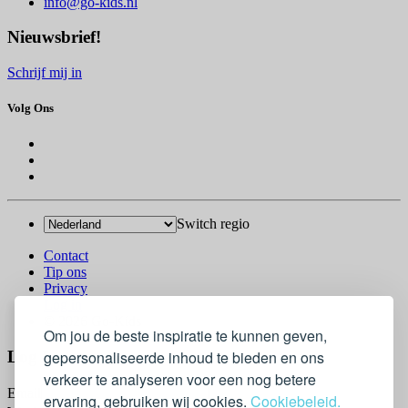
info@go-kids.nl
Nieuwsbrief!
Schrijf mij in
Volg Ons
Switch regio
Contact
Tip ons
Privacy
Log in
© 2026 Go-Kids
Om jou de beste inspiratie te kunnen geven,
gepersonaliseerde inhoud te bieden en ons
Log In
verkeer te analyseren voor een nog betere
Email
ervaring, gebruiken wij cookies.
Cookiebeleid.