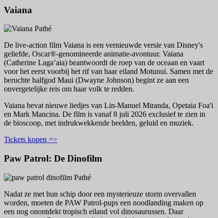
Vaiana
De live-action film Vaiana is een vernieuwde versie van Disney's
geliefde, Oscar®-genomineerde animatie-avontuur. Vaiana
(Catherine Laga’aia) beantwoordt de roep van de oceaan en vaart
voor het eerst voorbij het rif van haar eiland Motunui. Samen met de
beruchte halfgod Maui (Dwayne Johnson) begint ze aan een
onvergetelijke reis om haar volk te redden.
Vaiana bevat nieuwe liedjes van Lin-Manuel Miranda, Opetaia Foa'i
en Mark Mancina. De film is vanaf 8 juli 2026 exclusief te zien in
de bioscoop, met indrukwekkende beelden, geluid en muziek.
Tickets kopen =>
Paw Patrol: De Dinofilm
Nadat ze met hun schip door een mysterieuze storm overvallen
worden, moeten de PAW Patrol-pups een noodlanding maken op
een nog onontdekt tropisch eiland vol dinosaurussen. Daar