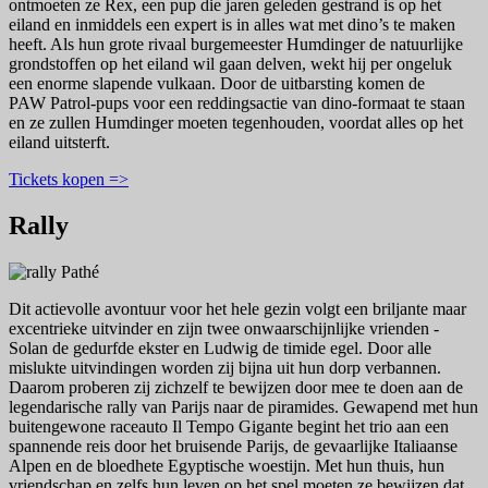
ontmoeten ze Rex, een pup die jaren geleden gestrand is op het
eiland en inmiddels een expert is in alles wat met dino’s te maken
heeft. Als hun grote rivaal burgemeester Humdinger de natuurlijke
grondstoffen op het eiland wil gaan delven, wekt hij per ongeluk
een enorme slapende vulkaan. Door de uitbarsting komen de
PAW Patrol-pups voor een reddingsactie van dino-formaat te staan
en ze zullen Humdinger moeten tegenhouden, voordat alles op het
eiland uitsterft.
Tickets kopen =>
Rally
Dit actievolle avontuur voor het hele gezin volgt een briljante maar
excentrieke uitvinder en zijn twee onwaarschijnlijke vrienden -
Solan de gedurfde ekster en Ludwig de timide egel. Door alle
mislukte uitvindingen worden zij bijna uit hun dorp verbannen.
Daarom proberen zij zichzelf te bewijzen door mee te doen aan de
legendarische rally van Parijs naar de piramides. Gewapend met hun
buitengewone raceauto Il Tempo Gigante begint het trio aan een
spannende reis door het bruisende Parijs, de gevaarlijke Italiaanse
Alpen en de bloedhete Egyptische woestijn. Met hun thuis, hun
vriendschap en zelfs hun leven op het spel moeten ze bewijzen dat