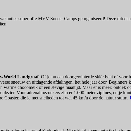
hoolvakanties supertoffe MVV Soccer Camps georganiseerd! Deze dried
iten.
wWorld Landgraaf
. Of je nu een doorgewinterde skiër bent of voor he
et verse sneeuw en uitdagende afdalingen, het hele jaar door. Beginner
 een warme chocomelk of een stevige maaltijd. Maar er is meer: ontdek 
lezier. Voor adrenalinezoekers zijn er 1.000 meter ziplines, en je kunt
e Coaster, die je met snelheden tot wel 45 km/u door de natuur stuurt.
an You Jump in zowel Kerkrade als Maastricht, twee fantastische trampo