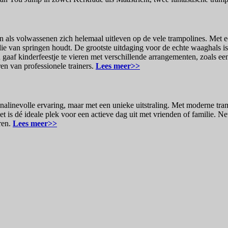
ls volwassenen zich helemaal uitleven op de vele trampolines. Met ee
die van springen houdt. De grootste uitdaging voor de echte waaghals is
gaaf kinderfeestje te vieren met verschillende arrangementen, zoals e
ren van professionele trainers.
Lees meer>>
alinevolle ervaring, maar met een unieke uitstraling. Met moderne tram
 is dé ideale plek voor een actieve dag uit met vrienden of familie. Net
ren.
Lees meer>>