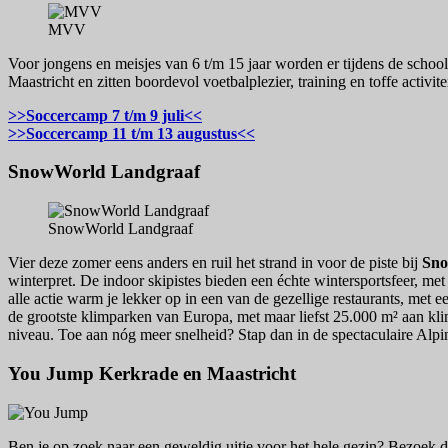
MVV
Voor jongens en meisjes van 6 t/m 15 jaar worden er tijdens de sc
Maastricht en zitten boordevol voetbalplezier, training en toffe activite
>>Soccercamp 7 t/m 9 juli<<
>>Soccercamp 11 t/m 13 augustus<<
SnowWorld Landgraaf
SnowWorld Landgraaf
Vier deze zomer eens anders en ruil het strand in voor de piste bij
Sno
winterpret. De indoor skipistes bieden een échte wintersportsfeer, m
alle actie warm je lekker op in een van de gezellige restaurants, met
de grootste klimparken van Europa, met maar liefst 25.000 m² aan klimp
niveau. Toe aan nóg meer snelheid? Stap dan in de spectaculaire Alpin
You Jump Kerkrade en Maastricht
Ben je op zoek naar een geweldig uitje voor het hele gezin? Bezoek d