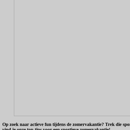
Op zoek naar actieve fun tijdens de zomervakantie? Trek die spo
vind je onze top-tips voor een sportieve zomervakantie!