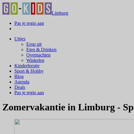
Limburg
Pas je regio aan
Uitjes
Erop uit
Eten & Drinken
Overnachten
Winkelen
Kinderfeestje
Sport & Hobby
Blog
Agenda
Deals
Pas je regio aan
Zomervakantie in Limburg - Spo