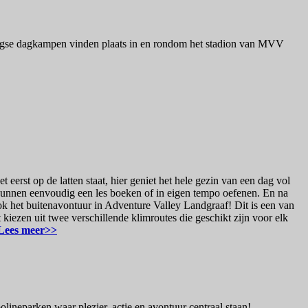
aagse dagkampen vinden plaats in en rondom het stadion van MVV
t eerst op de latten staat, hier geniet het hele gezin van een dag vol
s kunnen eenvoudig een les boeken of in eigen tempo oefenen. En na
ook het buitenavontuur in Adventure Valley Landgraaf! Dit is een van
 kiezen uit twee verschillende klimroutes die geschikt zijn voor elk
Lees meer>>
lineparken waar plezier, actie en avontuur centraal staan!