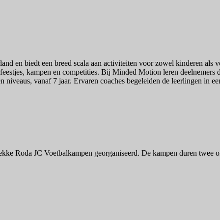
and en biedt een breed scala aan activiteiten voor zowel kinderen als
feestjes, kampen en competities. Bij Minded Motion leren deelnemers d
 en niveaus, vanaf 7 jaar. Ervaren coaches begeleiden de leerlingen in e
 gekke Roda JC Voetbalkampen georganiseerd. De kampen duren twee of d