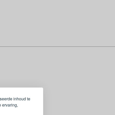
iseerde inhoud te
 ervaring,