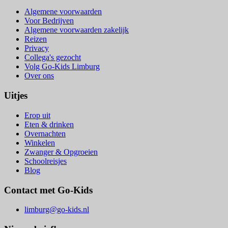
Algemene voorwaarden
Voor Bedrijven
Algemene voorwaarden zakelijk
Reizen
Privacy
Collega's gezocht
Volg Go-Kids Limburg
Over ons
Uitjes
Erop uit
Eten & drinken
Overnachten
Winkelen
Zwanger & Opgroeien
Schoolreisjes
Blog
Contact met Go-Kids
limburg@go-kids.nl