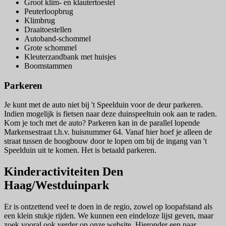
Groot klim- en klautertoestel
Peuterloopbrug
Klimbrug
Draaitoestellen
Autoband-schommel
Grote schommel
Kleuterzandbank met huisjes
Boomstammen
Parkeren
Je kunt met de auto niet bij 't Speelduin voor de deur parkeren.
Indien mogelijk is fietsen naar deze duinspeeltuin ook aan te raden.
Kom je toch met de auto? Parkeren kan in de parallel lopende
Markensestraat t.h.v. huisnummer 64. Vanaf hier hoef je alleen de
straat tussen de hoogbouw door te lopen om bij de ingang van 't
Speelduin uit te komen. Het is betaald parkeren.
Kinderactiviteiten Den
Haag/Westduinpark
Er is ontzettend veel te doen in de regio, zowel op loopafstand als
een klein stukje rijden. We kunnen een eindeloze lijst geven, maar
zoek vooral ook verder op onze website. Hieronder een paar