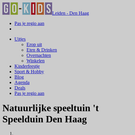
Leiden - Den Haag
Pas je regio aan
Uitjes
Erop uit
Eten & Drinken
Overnachten
Winkelen
Kinderfeestje
Sport & Hobby
Blog
Agenda
Deals
Pas je regio aan
Natuurlijke speeltuin 't
Speelduin Den Haag