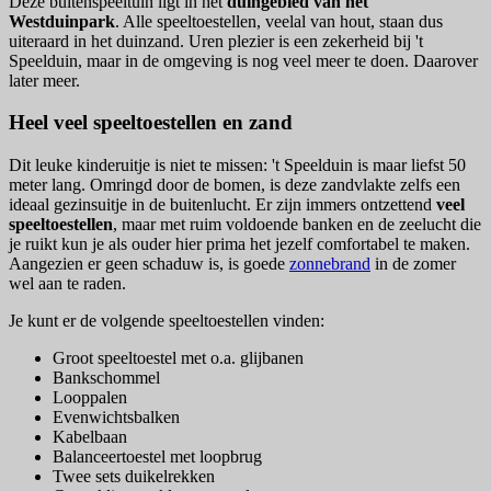
Deze buitenspeeltuin ligt in het
duingebied van het
Westduinpark
. Alle speeltoestellen, veelal van hout, staan dus
uiteraard in het duinzand. Uren plezier is een zekerheid bij 't
Speelduin, maar in de omgeving is nog veel meer te doen. Daarover
later meer.
Heel veel speeltoestellen en zand
Dit leuke kinderuitje is niet te missen: 't Speelduin is maar liefst 50
meter lang. Omringd door de bomen, is deze zandvlakte zelfs een
ideaal gezinsuitje in de buitenlucht. Er zijn immers ontzettend
veel
speeltoestellen
, maar met ruim voldoende banken en de zeelucht die
je ruikt kun je als ouder hier prima het jezelf comfortabel te maken.
Aangezien er geen schaduw is, is goede
zonnebrand
in de zomer
wel aan te raden.
Je kunt er de volgende speeltoestellen vinden:
Groot speeltoestel met o.a. glijbanen
Bankschommel
Looppalen
Evenwichtsbalken
Kabelbaan
Balanceertoestel met loopbrug
Twee sets duikelrekken