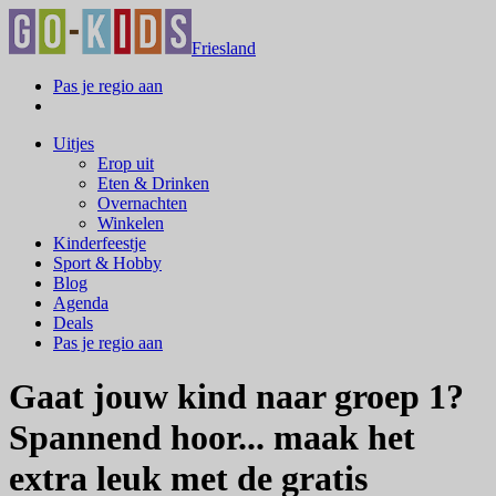
Friesland
Pas je regio aan
Uitjes
Erop uit
Eten & Drinken
Overnachten
Winkelen
Kinderfeestje
Sport & Hobby
Blog
Agenda
Deals
Pas je regio aan
Gaat jouw kind naar groep 1?
Spannend hoor... maak het
extra leuk met de gratis