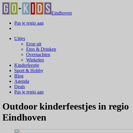
Eindhoven
Pas je regio aan
Uitjes
Erop uit
Eten & Drinken
Overnachten
Winkelen
Kinderfeestje
Sport & Hobby
Blog
Agenda
Deals
Pas je regio aan
Outdoor kinderfeestjes in regio
Eindhoven