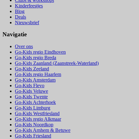
Clubs & workshops
Kinderfeestjes
Blog
Deals
Nieuwsbrief
Navigatie
Over ons
Go-Kids regio Eindhoven
Go-Kids regio Breda
Go-Kids Zaanland (Zaanstreek-Waterland)
Go-Kids Zeeland
Go-Kids regio Haarlem
Go-Kids Amsterdam
Go-Kids Flevo
Go-Kids Veluwe
Go-Kids Twente
Go-Kids Achterhoek
Go-Kids Limburg
Go-Kids Westfriesland
Go-Kids regio Alkmaar
Go-Kids Noordkop
Go-Kids Arnhem & Betuwe
Go-Kids Friesland