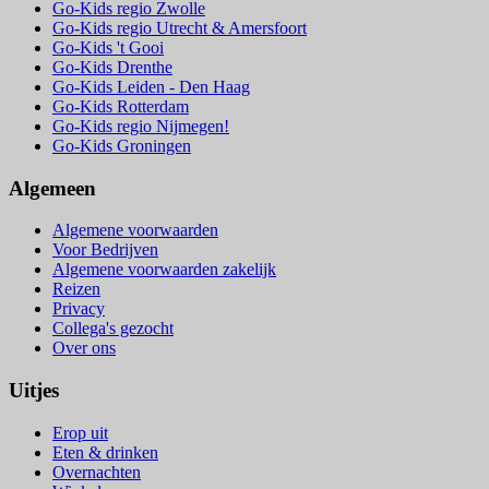
Go-Kids regio Zwolle
Go-Kids regio Utrecht & Amersfoort
Go-Kids 't Gooi
Go-Kids Drenthe
Go-Kids Leiden - Den Haag
Go-Kids Rotterdam
Go-Kids regio Nijmegen!
Go-Kids Groningen
Algemeen
Algemene voorwaarden
Voor Bedrijven
Algemene voorwaarden zakelijk
Reizen
Privacy
Collega's gezocht
Over ons
Uitjes
Erop uit
Eten & drinken
Overnachten