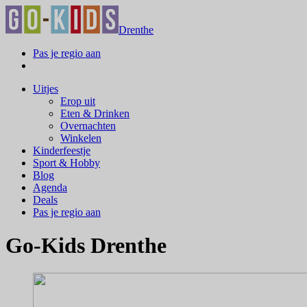
Drenthe
Pas je regio aan
Uitjes
Erop uit
Eten & Drinken
Overnachten
Winkelen
Kinderfeestje
Sport & Hobby
Blog
Agenda
Deals
Pas je regio aan
Go-Kids Drenthe