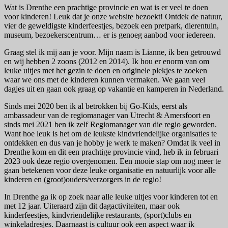
Wat is Drenthe een prachtige provincie en wat is er veel te doen
voor kinderen! Leuk dat je onze website bezoekt! Ontdek de natuur,
vier de geweldigste kinderfeestjes, bezoek een pretpark, dierentuin,
museum, bezoekerscentrum… er is genoeg aanbod voor iedereen.
Graag stel ik mij aan je voor. Mijn naam is Lianne, ik ben getrouwd
en wij hebben 2 zoons (2012 en 2014). Ik hou er enorm van om
leuke uitjes met het gezin te doen en originele plekjes te zoeken
waar we ons met de kinderen kunnen vermaken. We gaan veel
dagjes uit en gaan ook graag op vakantie en kamperen in Nederland.
Sinds mei 2020 ben ik al betrokken bij Go-Kids, eerst als
ambassadeur van de regiomanager van Utrecht & Amersfoort en
sinds mei 2021 ben ik zelf Regiomanager van die regio geworden.
Want hoe leuk is het om de leukste kindvriendelijke organisaties te
ontdekken en dus van je hobby je werk te maken? Omdat ik veel in
Drenthe kom en dit een prachtige provincie vind, heb ik in februari
2023 ook deze regio overgenomen. Een mooie stap om nog meer te
gaan betekenen voor deze leuke organisatie en natuurlijk voor alle
kinderen en (groot)ouders/verzorgers in de regio!
In Drenthe ga ik op zoek naar alle leuke uitjes voor kinderen tot en
met 12 jaar. Uiteraard zijn dit dagactiviteiten, maar ook
kinderfeestjes, kindvriendelijke restaurants, (sport)clubs en
winkeladresjes. Daarnaast is cultuur ook een aspect waar ik