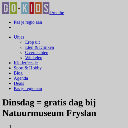
Drenthe
Pas je regio aan
Uitjes
Erop uit
Eten & Drinken
Overnachten
Winkelen
Kinderfeestje
Sport & Hobby
Blog
Agenda
Deals
Pas je regio aan
Dinsdag = gratis dag bij
Natuurmuseum Fryslan