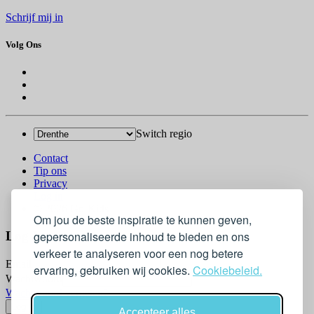
Schrijf mij in
Volg Ons
Switch regio
Contact
Tip ons
Privacy
Log in
© 2026 Go-Kids
Om jou de beste inspiratie te kunnen geven,
gepersonaliseerde inhoud te bieden en ons
Log In
verkeer te analyseren voor een nog betere
Email
ervaring, gebruiken wij cookies.
Cookiebeleid.
Wachtwoord
Wachtwoord vergeten?
Accepteer alles