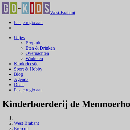
West-Brabant
Pas je regio aan
Uitjes
Erop uit
Eten & Drinken
Overnachten
Winkelen
Kinderfeestje
Sport & Hobby
Blog
Agenda
Deals
Pas je regio aan
Kinderboerderij de Menmoerho
West-Brabant
Erop uit