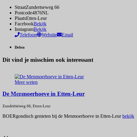
Straat
Zundertseweg 66
Postcode
4876NL
Plaats
Etten-Leur
Facebook
Bekijk
Instagram
Bekijk
Telefoon
Website
Email
Delen
Dit vind je misschien ook interessant
Meer weten
De Menmoerhoeve in Etten-Leur
<
Zundertseweg 66, Etten-Leur
BOERgondisch genieten bij de Menmoerhoeve in Etten-Leur
bekijk