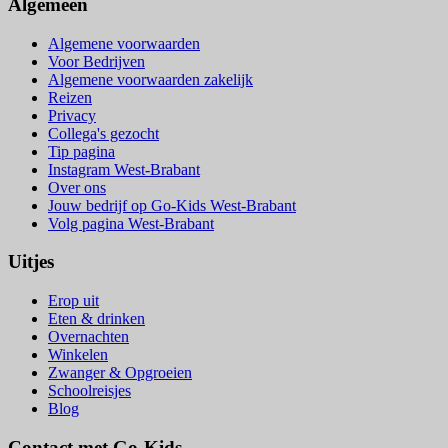
Algemeen
Algemene voorwaarden
Voor Bedrijven
Algemene voorwaarden zakelijk
Reizen
Privacy
Collega's gezocht
Tip pagina
Instagram West-Brabant
Over ons
Jouw bedrijf op Go-Kids West-Brabant
Volg pagina West-Brabant
Uitjes
Erop uit
Eten & drinken
Overnachten
Winkelen
Zwanger & Opgroeien
Schoolreisjes
Blog
Contact met Go-Kids