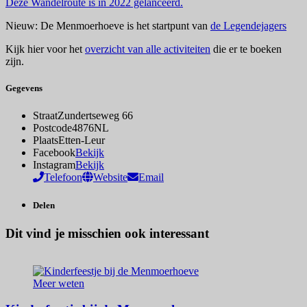
Deze Wandelroute is in 2022 gelanceerd.
Nieuw: De Menmoerhoeve is het startpunt van
de Legendejagers
Kijk hier voor het
overzicht van alle activiteiten
die er te boeken
zijn.
Gegevens
Straat
Zundertseweg 66
Postcode
4876NL
Plaats
Etten-Leur
Facebook
Bekijk
Instagram
Bekijk
Telefoon
Website
Email
Delen
Dit vind je misschien ook interessant
Meer weten