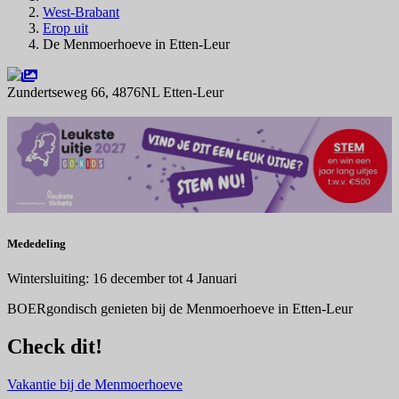
West-Brabant
Erop uit
De Menmoerhoeve in Etten-Leur
Zundertseweg 66, 4876NL Etten-Leur
Navigeer naar
Mededeling
Wintersluiting: 16 december tot 4 Januari
BOERgondisch genieten bij de Menmoerhoeve in Etten-Leur
Check dit!
Vakantie bij de Menmoerhoeve