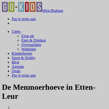
West-Brabant
Pas je regio aan
Uitjes
Erop uit
Eten & Drinken
Overnachten
Winkelen
Kinderfeestje
Sport & Hobby
Blog
Agenda
Deals
Pas je regio aan
De Menmoerhoeve in Etten-
Leur