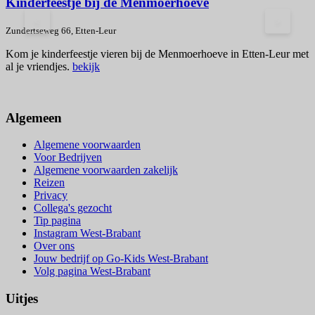
Kinderfeestje bij de Menmoerhoeve
<
>
Zundertseweg 66, Etten-Leur
Z
Kom je kinderfeestje vieren bij de Menmoerhoeve in Etten-Leur met
D
al je vriendjes.
bekijk
B
Algemeen
Algemene voorwaarden
Voor Bedrijven
Algemene voorwaarden zakelijk
Reizen
Privacy
Collega's gezocht
Tip pagina
Instagram West-Brabant
Over ons
Jouw bedrijf op Go-Kids West-Brabant
Volg pagina West-Brabant
Uitjes