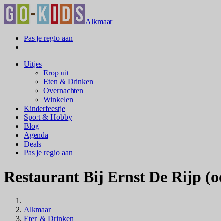
Alkmaar
Pas je regio aan
Uitjes
Erop uit
Eten & Drinken
Overnachten
Winkelen
Kinderfeestje
Sport & Hobby
Blog
Agenda
Deals
Pas je regio aan
Restaurant Bij Ernst De Rijp (o
Alkmaar
Eten & Drinken