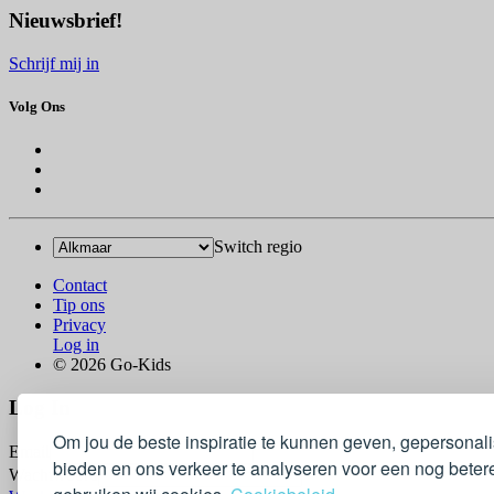
Nieuwsbrief!
Schrijf mij in
Volg Ons
Switch regio
Contact
Tip ons
Privacy
Log in
© 2026 Go-Kids
Log In
Om jou de beste inspiratie te kunnen geven, gepersonal
Email
bieden en ons verkeer te analyseren voor een nog betere
Wachtwoord