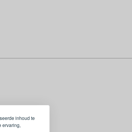
iseerde inhoud te
 ervaring,