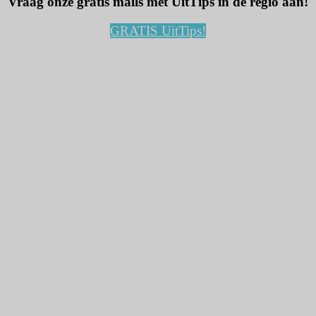
Vraag onze gratis mails met UitTips in de regio aan!
GRATIS UitTips!