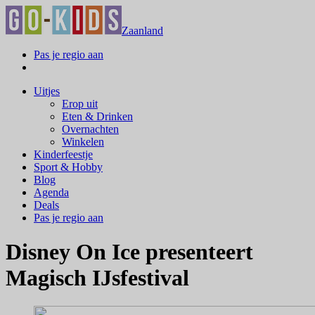
Zaanland
Pas je regio aan
Uitjes
Erop uit
Eten & Drinken
Overnachten
Winkelen
Kinderfeestje
Sport & Hobby
Blog
Agenda
Deals
Pas je regio aan
Disney On Ice presenteert
Magisch IJsfestival