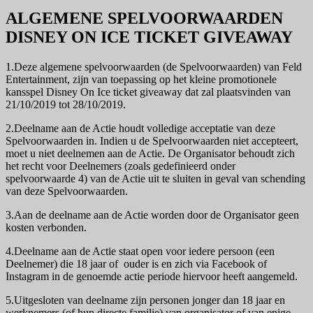
ALGEMENE SPELVOORWAARDEN
DISNEY ON ICE TICKET GIVEAWAY
1.Deze algemene spelvoorwaarden (de Spelvoorwaarden) van Feld
Entertainment, zijn van toepassing op het kleine promotionele
kansspel Disney On Ice ticket giveaway dat zal plaatsvinden van
21/10/2019 tot 28/10/2019.
2.Deelname aan de Actie houdt volledige acceptatie van deze
Spelvoorwaarden in. Indien u de Spelvoorwaarden niet accepteert,
moet u niet deelnemen aan de Actie. De Organisator behoudt zich
het recht voor Deelnemers (zoals gedefinieerd onder
spelvoorwaarde 4) van de Actie uit te sluiten in geval van schending
van deze Spelvoorwaarden.
3.Aan de deelname aan de Actie worden door de Organisator geen
kosten verbonden.
4.Deelname aan de Actie staat open voor iedere persoon (een
Deelnemer) die 18 jaar of ouder is en zich via Facebook of
Instagram in de genoemde actie periode hiervoor heeft aangemeld.
5.Uitgesloten van deelname zijn personen jonger dan 18 jaar en
werknemers (of hun directe familie) van organisator of van enige