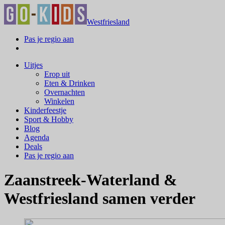
Westfriesland
Pas je regio aan
Uitjes
Erop uit
Eten & Drinken
Overnachten
Winkelen
Kinderfeestje
Sport & Hobby
Blog
Agenda
Deals
Pas je regio aan
Zaanstreek-Waterland &
Westfriesland samen verder