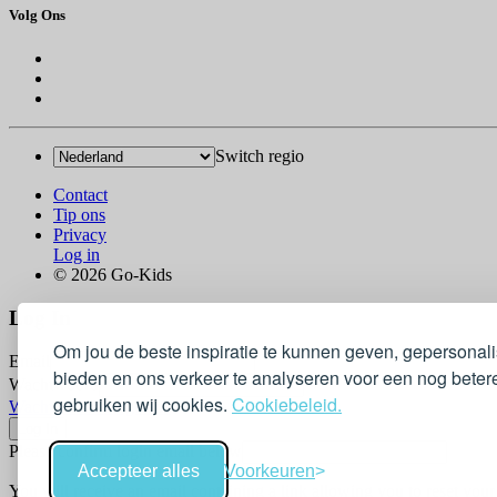
Volg Ons
Switch regio
Contact
Tip ons
Privacy
Log in
© 2026 Go-Kids
Log In
Om jou de beste inspiratie te kunnen geven, gepersonal
Email
bieden en ons verkeer te analyseren voor een nog betere
Wachtwoord
gebruiken wij cookies.
Cookiebeleid.
Wachtwoord vergeten?
Please confirm login email below
Accepteer alles
Voorkeuren
You will receive an email containing a link allowing you to reset you