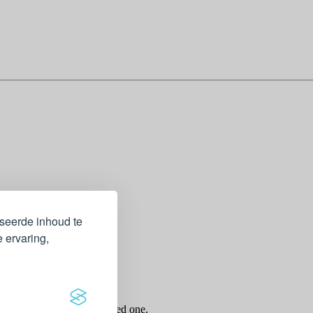
iseerde inhoud te
 ervaring,
r password to a new preferred one.