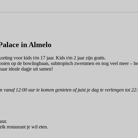
 Palace in Almelo
rting voor kids t/m 17 jaar. Kids t/m 2 jaar zijn gratis.
e gooien op de bowlingbaan, subtropisch zwemmen en nog veel meer – he
 haar ideale dagje uit samen!
m vanaf 12:00 uur te komen genieten of juist je dag te verlengen tot 22
uur.
elk restaurant je wil eten.