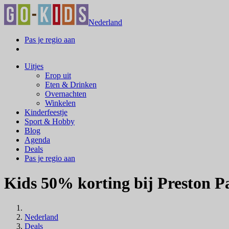
Nederland
Pas je regio aan
Uitjes
Erop uit
Eten & Drinken
Overnachten
Winkelen
Kinderfeestje
Sport & Hobby
Blog
Agenda
Deals
Pas je regio aan
Kids 50% korting bij Preston P
Nederland
Deals